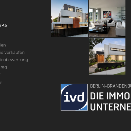
nks
ien
ie verkaufen
ienbewertung
trag
r
g