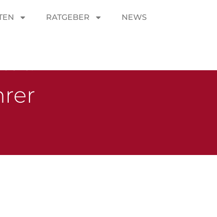
TEN
RATGEBER
NEWS
tät:
hrer