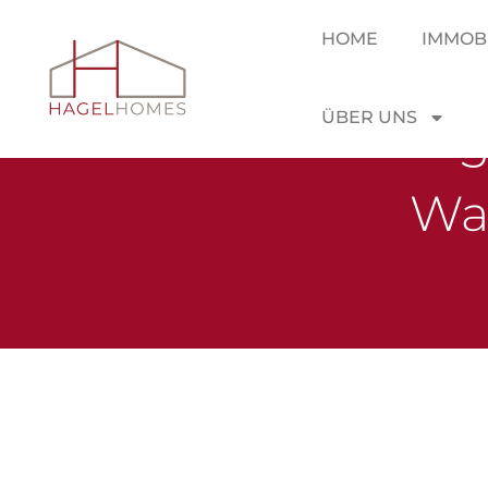
HOME
IMMOB
ÜBER UNS
Eig
Was