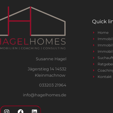
Quick li
Home
Immobil
Immobil
Immobil
Suchauf
Susanne Hagel
Ratgebe
Jägerstieg 14 14532
Coachin
Kleinmachnow
Kontakt
033203 21964
info@hagelhomes.de