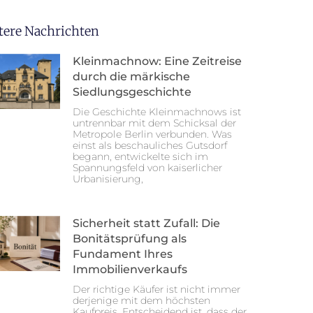
tere Nachrichten
Kleinmachnow: Eine Zeitreise
durch die märkische
Siedlungsgeschichte
Die Geschichte Kleinmachnows ist
untrennbar mit dem Schicksal der
Metropole Berlin verbunden. Was
einst als beschauliches Gutsdorf
begann, entwickelte sich im
Spannungsfeld von kaiserlicher
Urbanisierung,
Sicherheit statt Zufall: Die
Bonitätsprüfung als
Fundament Ihres
Immobilienverkaufs
Der richtige Käufer ist nicht immer
derjenige mit dem höchsten
Kaufpreis. Entscheidend ist, dass der